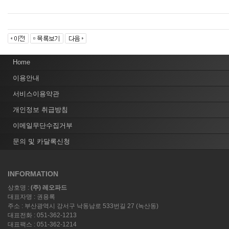
Home
이용안내
서비스이용약관
개인정보 취급방침
이메일무단수집거부
문의 및 카달록신청
INFORMATION
상호명 :
(주) 레오파드
대표자명 : 권용록
주소 : 부산광역시 강서구 낙동남로 533번길 27 (녹산동)
대표전화 : 051-362-1213
대표팩스 : 051-362-1214