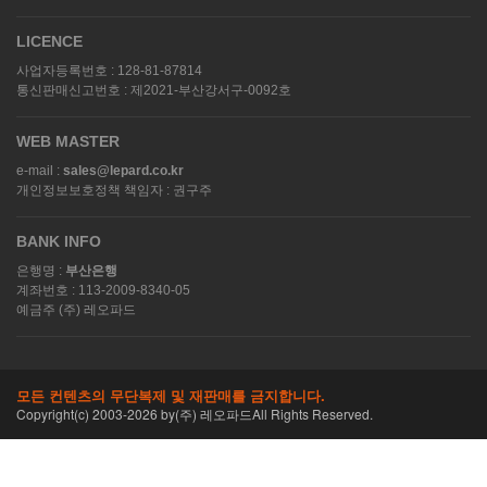
LICENCE
사업자등록번호 : 128-81-87814
통신판매신고번호 : 제2021-부산강서구-0092호
WEB MASTER
e-mail :
sales@lepard.co.kr
개인정보보호정책 책임자 : 권구주
BANK INFO
은행명 :
부산은행
계좌번호 : 113-2009-8340-05
예금주 (주) 레오파드
모든 컨텐츠의 무단복제 및 재판매를 금지합니다.
Copyright(c) 2003-
2026
by(주) 레오파드All Rights Reserved.