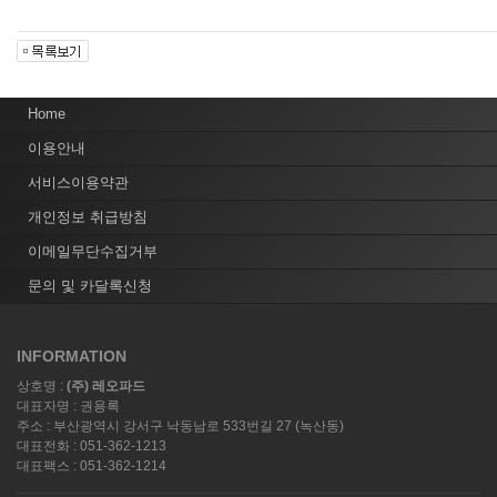
Home
이용안내
서비스이용약관
개인정보 취급방침
이메일무단수집거부
문의 및 카달록신청
INFORMATION
상호명 :
(주) 레오파드
대표자명 : 권용록
주소 : 부산광역시 강서구 낙동남로 533번길 27 (녹산동)
대표전화 : 051-362-1213
대표팩스 : 051-362-1214