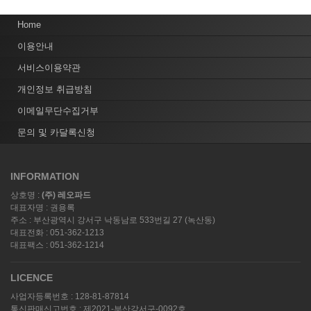
Home
이용안내
서비스이용약관
개인정보 취급방침
이메일무단수집거부
문의 및 카달록신청
INFORMATION
상호명 :
(주) 레오파드
대표자명 : 권용록
주소 : 부산광역시 강서구 낙동남로 533번길 27 (녹산동)
대표전화 : 051-362-1213
대표팩스 : 051-362-1214
LICENCE
사업자등록번호 : 128-81-87814
통신판매신고번호 : 제2021-부산강서구-0092호